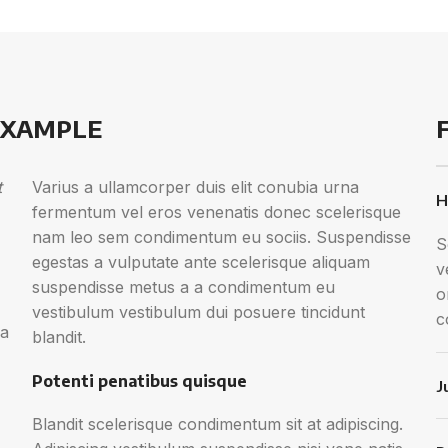
EXAMPLE
t
Varius a ullamcorper duis elit conubia urna
H
fermentum vel eros venenatis donec scelerisque
nam leo sem condimentum eu sociis. Suspendisse
S
egestas a vulputate ante scelerisque aliquam
v
suspendisse metus a a condimentum eu
o
vestibulum vestibulum dui posuere tincidunt
c
 a
blandit.
Potenti penatibus quisque
J
Blandit scelerisque condimentum sit at adipiscing.