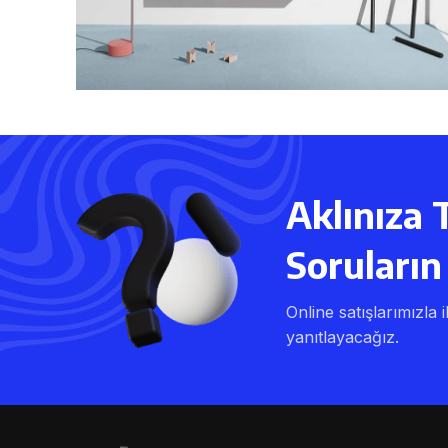
Aklınıza 
Soruların 
Online satışlarımızla i
yanıtlayacağız.