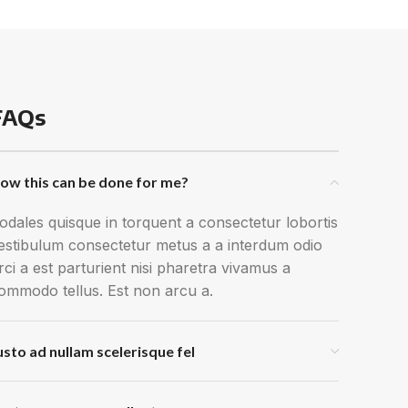
FAQs
ow this can be done for me?
odales quisque in torquent a consectetur lobortis
estibulum consectetur metus a a interdum odio
rci a est parturient nisi pharetra vivamus a
ommodo tellus. Est non arcu a.
usto ad nullam scelerisque fel