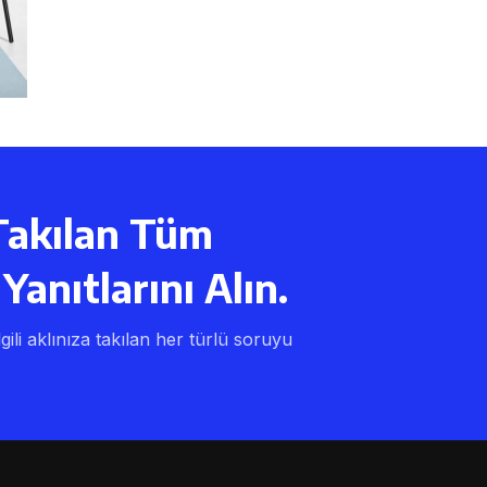
Takılan Tüm
Yanıtlarını Alın.
lgili aklınıza takılan her türlü soruyu