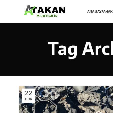
ANA SAYFA
HAK
Tag Arch
22
OCA