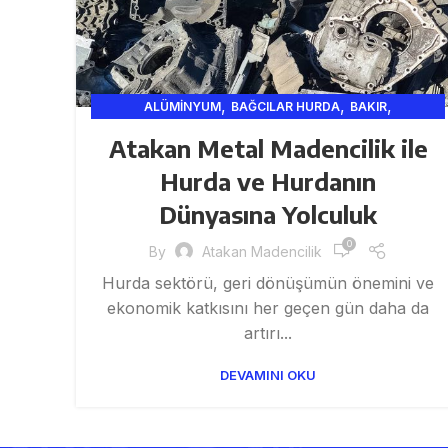
,
,
,
ALÜMINYUM
BAĞCILAR HURDA
BAKIR
,
,
,
GERI DÖNÜŞÜM
HURDACI
ISTANBUL HURDA
KABLO
Atakan Metal Madencilik ile
,
,
,
METAL VE MADENCILIK
METALV
SAR
Hurda ve Hurdanın
Dünyasına Yolculuk
0
By
Atakan Madencilik
Hurda sektörü, geri dönüşümün önemini ve
ekonomik katkısını her geçen gün daha da
artırı...
DEVAMINI OKU