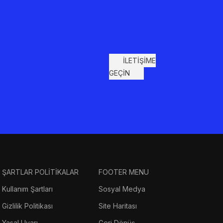
İLETİŞİME
GEÇİN
ŞARTLAR POLİTİKALAR
FOOTER MENU
Kullanım Şartları
Sosyal Medya
Gizlilik Politikası
Site Haritası
Yasal Uyarı
Geri Dönüş