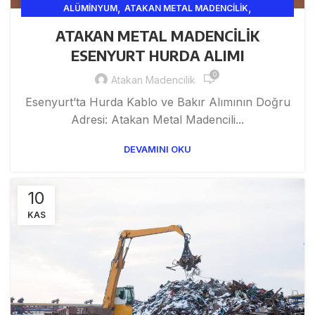
,
,
ALÜMINYUM
ATAKAN METAL MADENCILIK
,
,
,
AVCILAR HURDA
BAHCEŞEHIR HURDA
BAKIR
ATAKAN METAL MADENCİLİK
,
,
BAKIR HURDA
BAKIRKÖY HURDA FIYATLARI
ESENYURT HURDA ALIMI
,
,
BEŞIKTAŞ HURDA HIZMETLERI
GERI DÖNÜŞÜM VE SANAYI
0
,
,
,
,
HURDA
HURDA
HURDA ALIM SATIM
HURDA FIYATLARI
Atakan Madencilik
,
,
,
HURDA ISTANBUL
HURDA METAL
HURDA TICARET
Esenyurt’ta Hurda Kablo ve Bakır Alımının Doğru
,
HURDA VE GERI DÖNÜŞÜM
İSTANBUL HURDA
Adresi: Atakan Metal Madencili...
DEVAMINI OKU
10
KAS