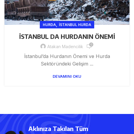
,
HURDA
ISTANBUL HURDA
İSTANBUL DA HURDANIN ÖNEMİ
0
Atakan Madencilik
İstanbul’da Hurdanın Önemi ve Hurda
Sektöründeki Gelişim ...
DEVAMINI OKU
Aklınıza Takılan Tüm