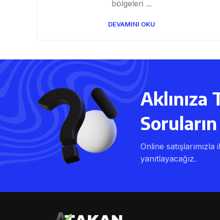
bölgeleri ...
DEVAMINI OKU
Aklınıza 
Soruların 
Online satışlarımızla i
yanıtlayacağız.