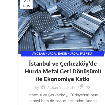
20
OCA
,
,
,
AVCILAR HURDA
BAKIR HURDA
FABRIKA
,
,
,
FATIH HURDA
GENEL
GERI DÖNÜŞÜM VE SANAYI
İstanbul ve Çerkezköy’de
,
,
,
HURDA
HURDA ISTANBUL
HURDACI
Hurda Metal Geri Dönüşümü
,
,
HURDACILIK VE GERI DÖNÜŞÜM HIZMETLERI
INŞAAT
,
ile Ekonomiye Katkı
ISTANBUL HURDA
,
İSTANBUL HURDA VE GERI DÖNÜŞÜM HIZMETLERI
0
By
Atakan Madencilik
,
İSTANBUL HURDA VE MADENCILIK
,
,
,
,
İstanbul ve Çerkezköy, Türkiye’nin hem
ISTANBUL HURDACI
KABLO
KROM HURDA
MADEN
,
,
sanayi hem de ticaret açısından önemli
MADENCI
METAL
SARI