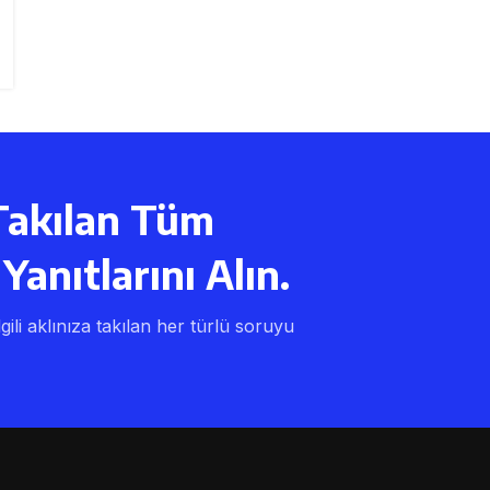
Takılan Tüm
Yanıtlarını Alın.
lgili aklınıza takılan her türlü soruyu