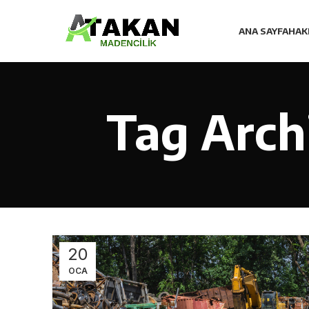
ANA SAYFA
HAK
Tag Archi
20
OCA