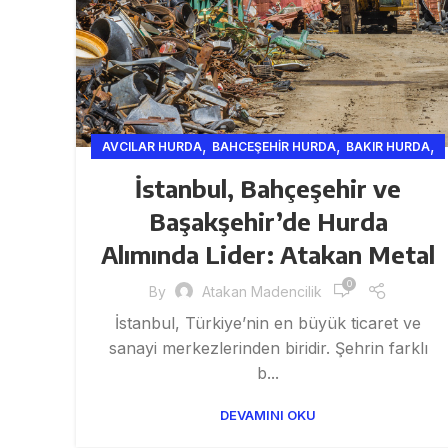
,
,
,
AVCILAR HURDA
BAHCEŞEHIR HURDA
BAKIR HURDA
,
,
,
GENEL
GERI DÖNÜŞÜM VE SANAYI
HURDA
İstanbul, Bahçeşehir ve
,
,
HURDA ISTANBUL
HURDA VE GERI DÖNÜŞÜM
Başakşehir’de Hurda
,
,
HURDACI
HURDACI ISTANBUL
,
,
Alımında Lider: Atakan Metal
HURDACILIK VE GERI DÖNÜŞÜM HIZMETLERI
INŞAAT
,
,
ISTANBUL HURD
ISTANBUL HURDA
0
By
Atakan Madencilik
,
İSTANBUL HURDA VE GERI DÖNÜŞÜM HIZMETLERI
,
İstanbul, Türkiye’nin en büyük ticaret ve
İSTANBUL HURDA VE MADENCILIK
,
,
,
,
sanayi merkezlerinden biridir. Şehrin farklı
ISTANBUL HURDACI
KABLO
KROM HURDA
MADEN
,
,
b...
MADENCI
METAL
SANAYI
DEVAMINI OKU