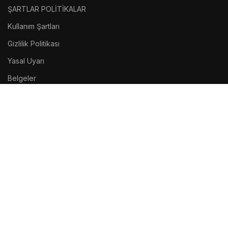
ŞARTLAR POLİTİKALAR
Kullanım Şartları
Gizlilik Politikası
Yasal Uyarı
Belgeler
FOOTER MENU
Sosyal Medya
Site Haritası
Geri Dönüş
Atakanmadencilik.Com –
Tüm Hakları Saklıdır.