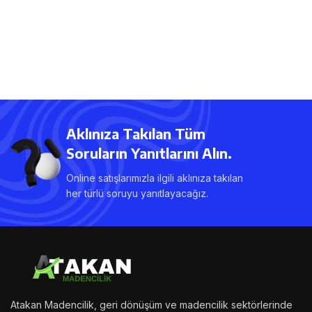
Aklınıza Takılan Tüm
Soruların Yanıtlarını Alın.
Online satışlarımızla ilgili aklınıza takılan
her türlü soruyu yanıtlayacağız.
Atakan Madencilik, geri dönüşüm ve madencilik sektörlerinde