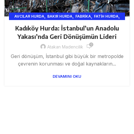
,
,
,
,
AVCILAR HURDA
BAKIR HURDA
FABRIKA
FATIH HURDA
,
,
,
,
GENEL
HURDA
HURDA ISTANBUL
HURDACI
Kadıköy Hurda: İstanbul’un Anadolu
,
,
HURDACILIK VE GERI DÖNÜŞÜM HIZMETLERI
INŞAAT
Yakası’nda Geri Dönüşümün Lideri
,
,
ISTANBUL HURD
ISTANBUL HURDA
0
,
İSTANBUL HURDA VE GERI DÖNÜŞÜM HIZMETLERI
Atakan Madencilik
,
,
,
İSTANBUL HURDA VE MADENCILIK
KABLO
KROM HURDA
Geri dönüşüm, İstanbul gibi büyük bir metropolde
,
,
,
,
MADEN
MADENCI
METAL
SANAYI
SARI
çevrenin korunması ve doğal kaynakların...
DEVAMINI OKU