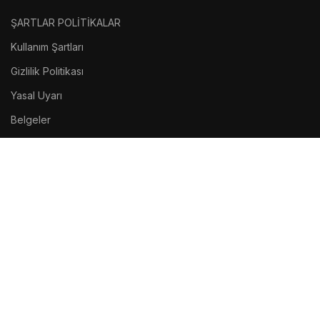
ŞARTLAR POLİTİKALAR
Kullanım Şartları
Gizlilik Politikası
Yasal Uyarı
Belgeler
FOOTER MENU
Sosyal Medya
Site Haritası
Geri Dönüş
Atakanmadencilik.Com –
Tüm Hakları Saklıdır.