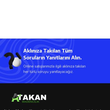
Aklınıza Takılan Tüm
Soruların Yanıtlarını Alın.
Online satışlarımızla ilgili aklınıza takılan
her türlü soruyu yanıtlayacağız.