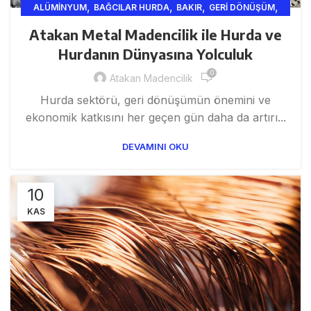
,
,
,
,
ALÜMINYUM
BAĞCILAR HURDA
BAKIR
GERI DÖNÜŞÜM
,
,
,
HURDACI
ISTANBUL HURDA
KABLO
Atakan Metal Madencilik ile Hurda ve
,
,
METAL VE MADENCILIK
METALV
SAR
Hurdanın Dünyasına Yolculuk
0
Atakan Madencilik
Hurda sektörü, geri dönüşümün önemini ve
ekonomik katkısını her geçen gün daha da artırı...
DEVAMINI OKU
10
KAS