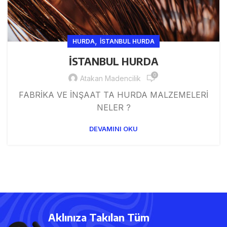
,
HURDA
ISTANBUL HURDA
İSTANBUL HURDA
0
Atakan Madencilik
FABRİKA VE İNŞAAT TA HURDA MALZEMELERİ
NELER ?
DEVAMINI OKU
Aklınıza Takılan Tüm