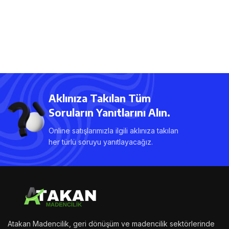
Aklınıza Takılan Tüm
Soruların Yanıtlarını Alın.
Online satışlarımızla ilgili aklınıza takılan
her türlü soruyu yanıtlayacağız.
Atakan Madencilik, geri dönüşüm ve madencilik sektörlerinde