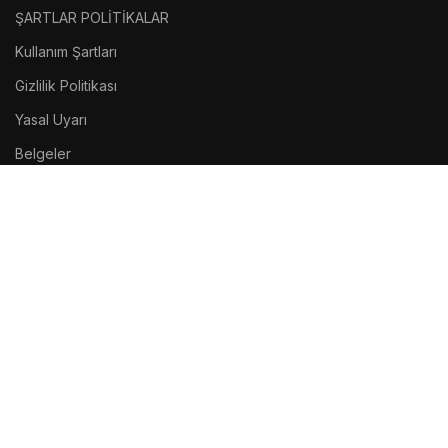
ŞARTLAR POLİTİKALAR
Kullanım Şartları
Gizlilik Politikası
Yasal Uyarı
Belgeler
FOOTER MENU
Sosyal Medya
Site Haritası
Geri Dönüş
Atakanmadencilik.Com –
Tüm Hakları Saklıdır.