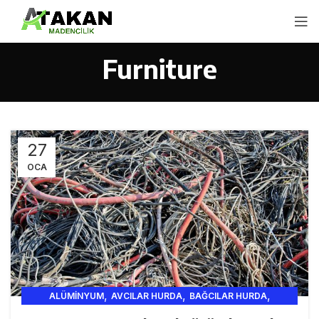
Furniture
27
OCA
,
,
,
ALÜMINYUM
AVCILAR HURDA
BAĞCILAR HURDA
,
,
,
,
BAHCEŞEHIR HURDA
BAKIR
BAKIR HURDA
FABRIKA