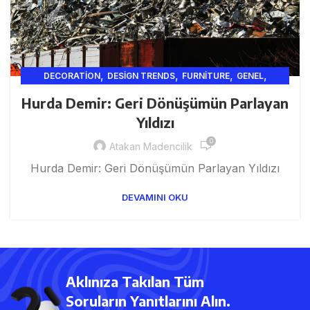
,
,
,
,
DECORATION
DESIGN TRENDS
FURNITURE
GENEL
,
,
,
HURDA
INSPIRATION
ISTANBUL HURDA
KROM HURDA
Hurda Demir: Geri Dönüşümün Parlayan
Yıldızı
0
Atakan Madencilik
Hurda Demir: Geri Dönüşümün Parlayan Yıldızı
DEVAMINI OKU
Aklınıza Takılan Tüm
Soruların Yanıtlarını Alın.