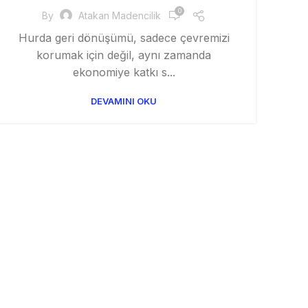
,
,
,
,
,
KROM HURDA
MADEN
MADENCI
METAL
SANAYI
0
By
Atakan Madencilik
SARI
Hurda geri dönüşümü, sadece çevremizi
korumak için değil, aynı zamanda
ekonomiye katkı s...
DEVAMINI OKU