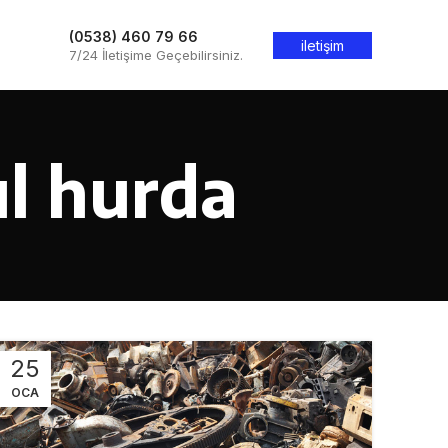
(0538) 460 79 66
iletişim
7/24 İletişime Geçebilirsiniz.
ul hurda
25
OCA