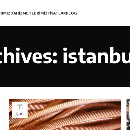
KIMIZDA
HIZMETLERIMIZ
FIYATLAR
BLOG
hives: istanb
11
ŞUB