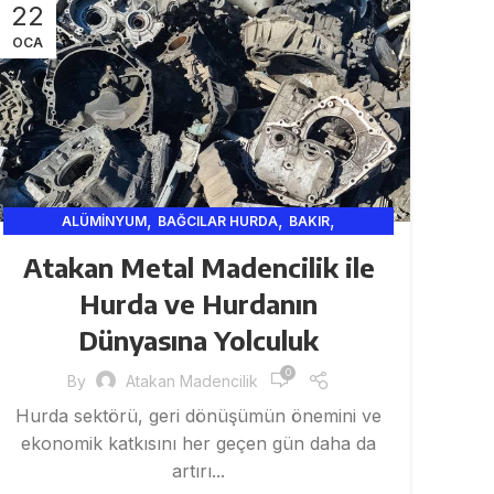
22
OCA
,
,
,
ALÜMINYUM
BAĞCILAR HURDA
BAKIR
,
,
,
GERI DÖNÜŞÜM
HURDACI
ISTANBUL HURDA
KABLO
Atakan Metal Madencilik ile
,
,
,
METAL VE MADENCILIK
METALV
SAR
Hurda ve Hurdanın
Dünyasına Yolculuk
0
By
Atakan Madencilik
Hurda sektörü, geri dönüşümün önemini ve
ekonomik katkısını her geçen gün daha da
artırı...