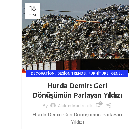
18
OCA
,
,
,
,
DECORATION
DESIGN TRENDS
FURNITURE
GENEL
,
,
,
HURDA
INSPIRATION
ISTANBUL HURDA
Hurda Demir: Geri
KROM HURDA
Dönüşümün Parlayan Yıldızı
0
By
Atakan Madencilik
Hurda Demir: Geri Dönüşümün Parlayan
Yıldızı