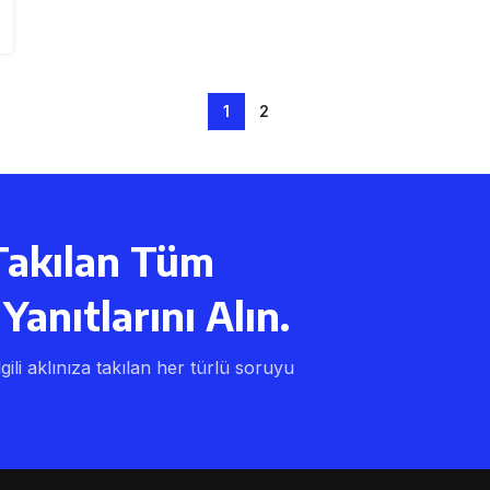
1
2
Takılan Tüm
Yanıtlarını Alın.
lgili aklınıza takılan her türlü soruyu