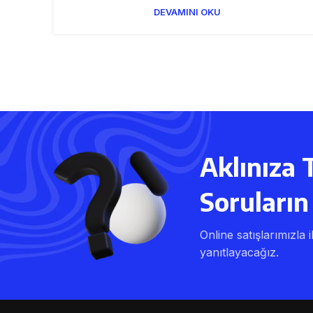
DEVAMINI OKU
Aklınıza 
Soruların 
Online satışlarımızla i
yanıtlayacağız.