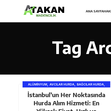
ANA SAYFA
HAK
Tag Arc
,
,
,
ALÜMINYUM
AVCILAR HURDA
BAĞCILAR HURDA
,
,
,
BAHCEŞEHIR HURDA
BAKIR
BAKIR HURDA
İstanbul’un Her Noktasında
,
,
BEŞIKTAŞ HURDA HIZMETLERI
FABRIKA
Hurda Alım Hizmeti: En
,
,
FATIH HURDA
GERI DÖNÜŞÜM
,
,
,
,
GERI DÖNÜŞÜM VE SANAYI
HURDA
HURDA
HURDA