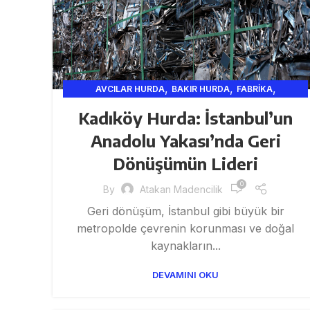
,
,
,
AVCILAR HURDA
BAKIR HURDA
FABRIKA
,
,
,
,
FATIH HURDA
GENEL
HURDA
HURDA ISTANBUL
Kadıköy Hurda: İstanbul’un
,
HURDACI
HURDACILIK VE GERI DÖNÜŞÜM HIZMETLERI
Anadolu Yakası’nda Geri
,
,
,
,
INŞAAT
ISTANBUL HURD
ISTANBUL HURDA
,
İSTANBUL HURDA VE GERI DÖNÜŞÜM HIZMETLERI
Dönüşümün Lideri
,
,
İSTANBUL HURDA VE MADENCILIK
KABLO
0
By
Atakan Madencilik
,
,
,
,
,
KROM HURDA
MADEN
MADENCI
METAL
SANAYI
Geri dönüşüm, İstanbul gibi büyük bir
SARI
metropolde çevrenin korunması ve doğal
kaynakların...
DEVAMINI OKU