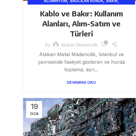
,
,
,
ALÜMINYUM
BAĞCILAR HURDA
BAKIR
,
,
,
,
BAKIR HURDA
FABRIKA
FATIH HURDA
GENEL
Kablo ve Bakır: Kullanım
,
,
,
GERI DÖNÜŞÜM
GERI DÖNÜŞÜM VE SANAYI
HURDA
Alanları, Alım-Satım ve
,
,
HURDA ISTANBUL
HURDA METAL
,
HURDA VE GERI DÖNÜŞÜM
Türleri
HURDA VE GERI DÖNÜŞÜM
,
,
HURDACI
0
By
Atakan Madencilik
,
,
HURDACILIK VE GERI DÖNÜŞÜM HIZMETLERI
INŞAAT
,
,
Atakan Metal Madencilik, İstanbul ve
ISTANBUL HURD
ISTANBUL HURDA
KABLO HURDA
çevresinde faaliyet gösteren ve hurda
toplama, ayrı...
DEVAMINI OKU
19
OCA